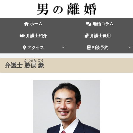
ホーム
離婚コラム
弁護士紹介
弁護士費用
アクセス
相談予約
かつまた ごう
弁護士
勝俣 豪