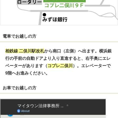
電車でお越しの方
相鉄線
二俣川駅
改札
から
南口
（左側）へ出ます。横浜銀
行の
手前
の自動ドアより入り直進すると、右手奥にエレ
ベーターがあります（
コプレ二俣川
）。エレベーターで
9階
へお進みください。
お車でお越しの方