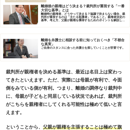
離婚後の親権はどう決まる？裁判所が重視する「一番
大切な基準」とは
離婚時の親権者、どうやって決まる？協議で決まらない場合、裁
判所が重視するのは「主たる監護者」であること。親権者決定の
基準、考え方、父親が親権を獲得するためのポイントを解説しま
す。
離婚を弁護士に相談する前に知っておくべき「不都合
な真実」
ご自身のスタンスに合った弁護士を探していくことが肝要です。
裁判所が親権者を決める基準は、最近は名目上は変わっ
てきたといえます。ただ、実際には母親が有利で、今面
倒をみている側が有利。つまり、離婚の調停なり裁判中
に、母親が子どもと同居している状況であれば、裁判所
がこちらを親権者にしてくれる可能性は極めて低いと言
えます。
ということから、
父親が親権を主張することは極めて旗