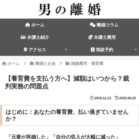
ホーム
離婚コラム
弁護士紹介
弁護士費用
アクセス
相談予約
ホーム
離婚とお金
婚姻費用・養育費
【養育費を支払う方へ】減額はいつから？裁
判実務の問題点
2018.12.12
2025.08.25
はじめに：あなたの養育費、払い過ぎていません
か？
「元妻が再婚した」「自分の収入が大幅に減った」