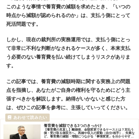
このような事情で養育費の減額を求めたとき、
「いつの
時点から減額が認められるのか」
は、支払う側にとって
死活問題です。
しかし、現在の裁判所の実務運用では、支払う側にとっ
て非常に不利な判断がなされるケースが多く、本来支払
う必要のない養育費を払い続けてしまうリスクがありま
す。
この記事では、養育費の減額時期に関する実務上の問題
点を指摘し、あなたがご自身の権利を守るためにどう主
張すべきかを解説します。納得がいかないと感じた方
は、ぜひこの記事を参考に、主張していってください。
養育費を減額できる3つのきっかけ
【養育費の見直し】離婚後、金額変更できるケースとは？支払う
側・受け取る側双方へ。再婚や収入の変動（自分/相手）、失業な
ど、養育費の減額・増額につながる「事情変更」を分かりやすく