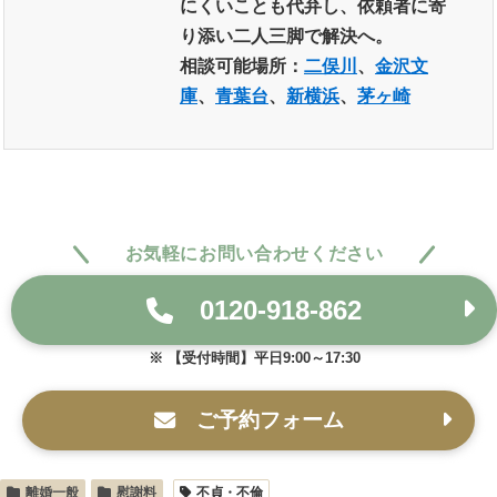
にくいことも代弁し、依頼者に寄
り添い二人三脚で解決へ。
相談可能場所：
二俣川
、
金沢文
庫
、
青葉台
、
新横浜
、
茅ヶ崎
お気軽にお問い合わせください
0120-918-862
【受付時間】平日9:00～17:30
ご予約フォーム
離婚一般
慰謝料
不貞・不倫