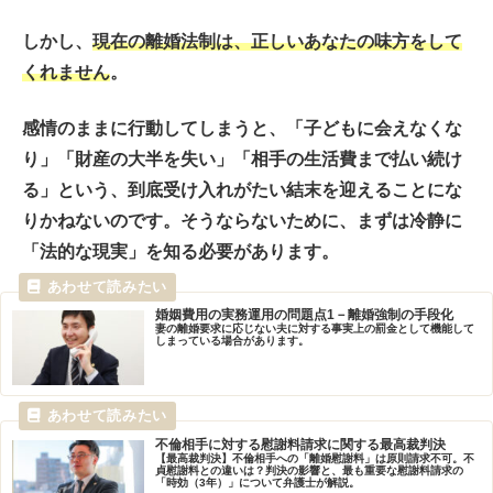
しかし、
現在の離婚法制は、正しいあなたの味方をして
くれません
。
感情のままに行動してしまうと、「子どもに会えなくな
り」「財産の大半を失い」「相手の生活費まで払い続け
る」という、到底受け入れがたい結末を迎えることにな
りかねないのです。そうならないために、まずは冷静に
「法的な現実」を知る必要があります。
婚姻費用の実務運用の問題点1－離婚強制の手段化
妻の離婚要求に応じない夫に対する事実上の罰金として機能して
しまっている場合があります。
不倫相手に対する慰謝料請求に関する最高裁判決
【最高裁判決】不倫相手への「離婚慰謝料」は原則請求不可。不
貞慰謝料との違いは？判決の影響と、最も重要な慰謝料請求の
「時効（3年）」について弁護士が解説。