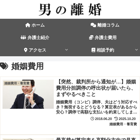
ホーム
離婚コラム
弁護士紹介
弁護士費用
アクセス
相談予約
婚姻費用
【突然、裁判所から通知が…】婚姻
婚姻費用・養育費
費用分担調停の呼出状が届いたら、
まずやるべきこと
婚姻費用（コンピ）調停、夫はどう対応すべ
き？無視するとどうなる？算定表があるから
安心？調停で高額な支払いを約束してしまう
前に知っておきたい注意点と、弁護士相談の
2018.06.20
2025.10.20
タイミングを解説。
婚姻費用・養育費