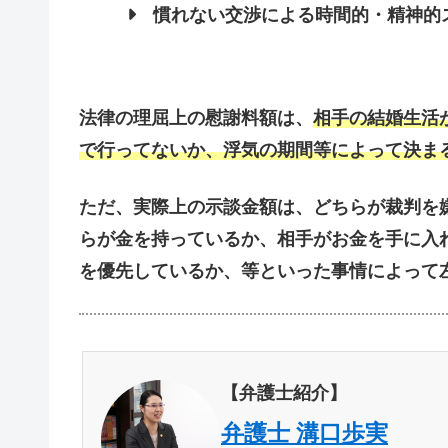
慣れない交渉による
時間的・精神的
法律の理屈上の慰謝料額は、
相手の結婚生活
で行ってないか
、
浮気の期間
等によって決ま
ただ、実際上の示談金額は、どちらが裁判を
らが金を持っているか、相手がお金を手に入
を優先しているか、等といった事情によって
【弁護士紹介】
弁護士 溝口歩実