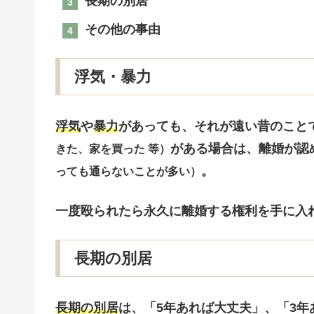
長期の別居
その他の事由
浮気・暴力
浮気
や
暴力
があっても、それが遠い昔のこと
がある場合は、離婚が認
きた、家を買った 等）
。
っても通らないことが多い）
一度殴られたら永久に離婚する権利を手に入
長期の別居
長期の別居
は、「5年あれば大丈夫」、「3