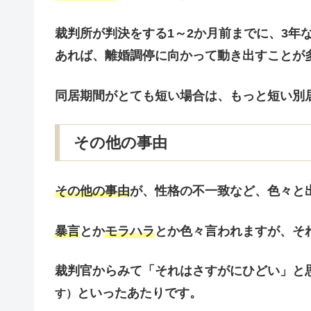
裁判所が
判決をする1～2か月前までに
、3年
あれば、離婚調停に向かって動き出すことが
同居期間がとても短い場合
は、もっと短い別
その他の事由
その他の事由
が、性格の不一致など、色々と
暴言
とか
モラハラ
とか色々言われますが、そ
裁判官からみて「それはさすがにひどい」と
といったあたりです。
す）