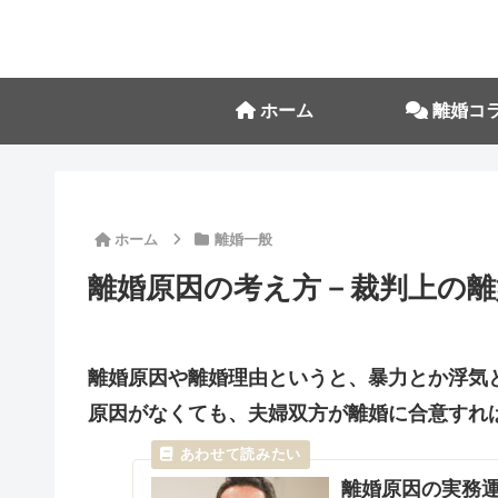
ホーム
離婚コ
ホーム
離婚一般
離婚原因の考え方－裁判上の
離婚原因や離婚理由というと、
暴力
とか
浮気
原因がなくても、
夫婦双方が離婚に合意
すれ
離婚原因の実務