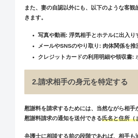
また、妻の自認以外にも、以下のような客観
きます。
写真や動画
: 浮気相手とホテルに出入り
メールやSNSのやり取り
: 肉体関係を
クレジットカードの利用明細や領収書
:
2.請求相手の身元を特定する
慰謝料を請求するためには、当然ながら
相手
慰謝料請求の通知を送付できる
氏名
と住所（
弁護士に相談する前の段階であれば、相手も