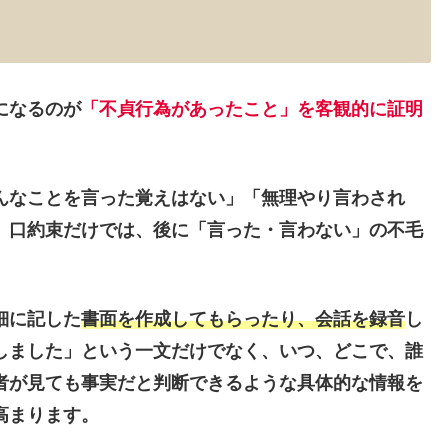
になるのが
「不貞行為があったこと」を客観的に証明
んなことを言った覚えはない」「無理やり言わされ
。口約束だけでは、後に「言った・言わない」の不毛
細に記した
書面
を作成してもらったり、会話を
録音
し
しました」という一文だけでなく、
いつ、どこで、誰
者が見ても事実だと判断できるような具体的な情報を
高まります。